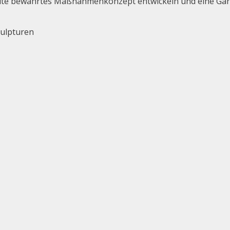
eute bewährtes Maßnahmenkonzept entwickeln und eine Gara
kulpturen