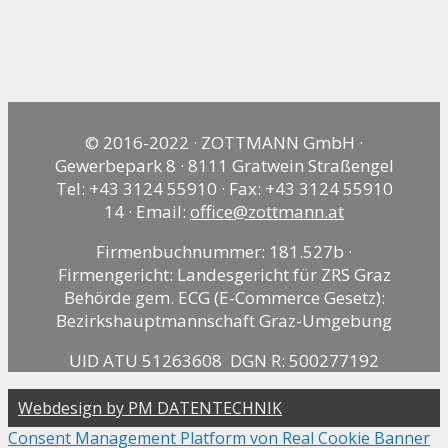
© 2016-2022 · ZOTTMANN GmbH ·
Gewerbepark 8 · 8111 Gratwein Straßengel
Tel: +43 3124 55910 · Fax: +43 3124 55910
14 · Email:
office@zottmann.at
Firmenbuchnummer: 181.527b ·
Firmengericht: Landesgericht für ZRS Graz
Behörde gem. ECG (E-Commerce Gesetz):
Bezirkshauptmannschaft Graz-Umgebung
UID ATU 51263608 DGN R: 500277192
Webdesign by PM DATENTECHNIK
Consent Management Platform von Real Cookie Banner