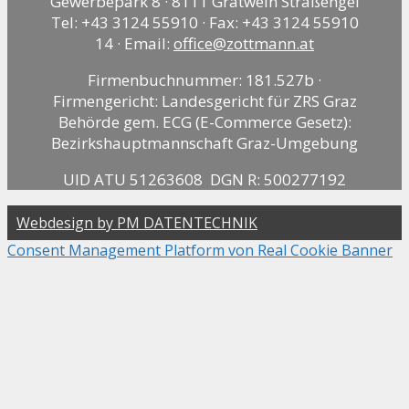
Gewerbepark 8 · 8111 Gratwein Straßengel
Tel: +43 3124 55910 · Fax: +43 3124 55910
14 · Email:
office@zottmann.at
Firmenbuchnummer: 181.527b ·
Firmengericht: Landesgericht für ZRS Graz
Behörde gem. ECG (E-Commerce Gesetz):
Bezirkshauptmannschaft Graz-Umgebung
UID ATU 51263608 DGN R: 500277192
Webdesign by PM DATENTECHNIK
Consent Management Platform von Real Cookie Banner