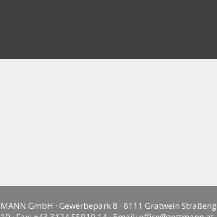
MANN GmbH · Gewerbepark 8 · 8111 Gratwein Straßeng
10 · Fax: +43 3124 55910 14 · Email:
office@zottmann.at