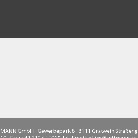
MANN GmbH · Gewerbepark 8 · 8111 Gratwein Straßeng
10 · Fax: +43 3124 55910 14 · Email:
office@zottmann.at