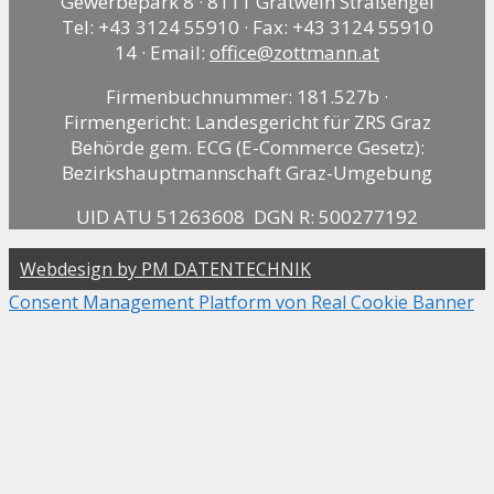
Gewerbepark 8 · 8111 Gratwein Straßengel
Tel: +43 3124 55910 · Fax: +43 3124 55910
14 · Email:
office@zottmann.at
Firmenbuchnummer: 181.527b ·
Firmengericht: Landesgericht für ZRS Graz
Behörde gem. ECG (E-Commerce Gesetz):
Bezirkshauptmannschaft Graz-Umgebung
UID ATU 51263608 DGN R: 500277192
Webdesign by PM DATENTECHNIK
Consent Management Platform von Real Cookie Banner