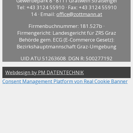
Gewerbepark 8 · 8111 Gratwein Straßengel
Tel: +43 3124 55910 · Fax: +43 3124 55910
14 · Email:
office@zottmann.at
Firmenbuchnummer: 181.527b ·
Firmengericht: Landesgericht für ZRS Graz
Behörde gem. ECG (E-Commerce Gesetz):
Bezirkshauptmannschaft Graz-Umgebung
UID ATU 51263608 DGN R: 500277192
Webdesign by PM DATENTECHNIK
Consent Management Platform von Real Cookie Banner