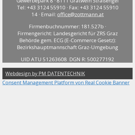
Gewerbepark 8 · 8111 Gratwein Straßengel
Tel: +43 3124 55910 · Fax: +43 3124 55910
14 · Email:
office@zottmann.at
Firmenbuchnummer: 181.527b ·
Firmengericht: Landesgericht für ZRS Graz
Behörde gem. ECG (E-Commerce Gesetz):
Bezirkshauptmannschaft Graz-Umgebung
UID ATU 51263608 DGN R: 500277192
Webdesign by PM DATENTECHNIK
Consent Management Platform von Real Cookie Banner