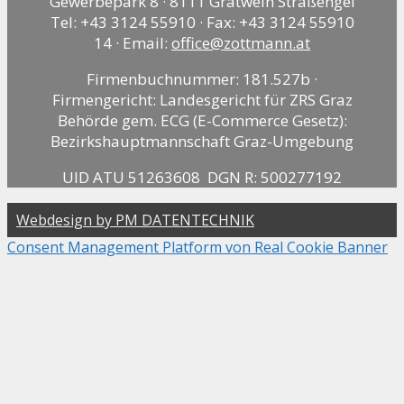
Gewerbepark 8 · 8111 Gratwein Straßengel
Tel: +43 3124 55910 · Fax: +43 3124 55910
14 · Email:
office@zottmann.at
Firmenbuchnummer: 181.527b ·
Firmengericht: Landesgericht für ZRS Graz
Behörde gem. ECG (E-Commerce Gesetz):
Bezirkshauptmannschaft Graz-Umgebung
UID ATU 51263608 DGN R: 500277192
Webdesign by PM DATENTECHNIK
Consent Management Platform von Real Cookie Banner