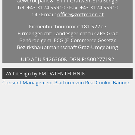
Gewerbepark 8 · 8111 Gratwein Straßengel
Tel: +43 3124 55910 · Fax: +43 3124 55910
14 · Email:
office@zottmann.at
Firmenbuchnummer: 181.527b ·
Firmengericht: Landesgericht für ZRS Graz
Behörde gem. ECG (E-Commerce Gesetz):
Bezirkshauptmannschaft Graz-Umgebung
UID ATU 51263608 DGN R: 500277192
Webdesign by PM DATENTECHNIK
Consent Management Platform von Real Cookie Banner