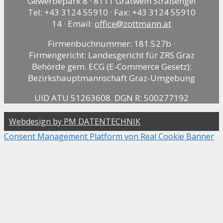
Gewerbepark 8 · 8111 Gratwein Straßengel
Tel: +43 3124 55910 · Fax: +43 3124 55910
14 · Email:
office@zottmann.at
Firmenbuchnummer: 181.527b ·
Firmengericht: Landesgericht für ZRS Graz
Behörde gem. ECG (E-Commerce Gesetz):
Bezirkshauptmannschaft Graz-Umgebung
UID ATU 51263608 DGN R: 500277192
Webdesign by PM DATENTECHNIK
Consent Management Platform von Real Cookie Banner