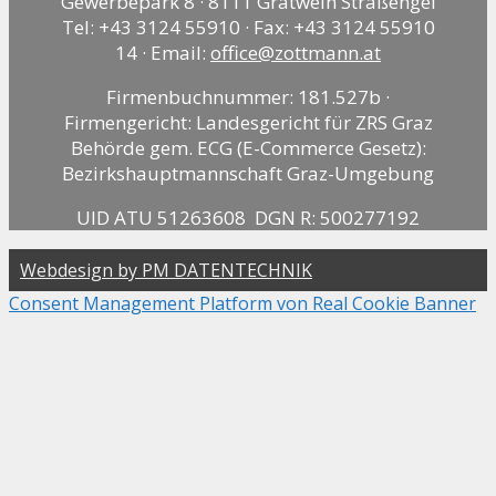
Gewerbepark 8 · 8111 Gratwein Straßengel
Tel: +43 3124 55910 · Fax: +43 3124 55910
14 · Email:
office@zottmann.at
Firmenbuchnummer: 181.527b ·
Firmengericht: Landesgericht für ZRS Graz
Behörde gem. ECG (E-Commerce Gesetz):
Bezirkshauptmannschaft Graz-Umgebung
UID ATU 51263608 DGN R: 500277192
Webdesign by PM DATENTECHNIK
Consent Management Platform von Real Cookie Banner