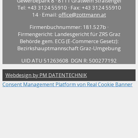
Gewerbepark 8 · 8111 Gratwein Straßengel
Tel: +43 3124 55910 · Fax: +43 3124 55910
14 · Email:
office@zottmann.at
Firmenbuchnummer: 181.527b ·
Firmengericht: Landesgericht für ZRS Graz
Behörde gem. ECG (E-Commerce Gesetz):
Bezirkshauptmannschaft Graz-Umgebung
UID ATU 51263608 DGN R: 500277192
Webdesign by PM DATENTECHNIK
Consent Management Platform von Real Cookie Banner