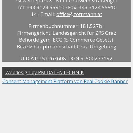
Gewerbepark 8 · 8111 Gratwein Straßengel
Tel: +43 3124 55910 · Fax: +43 3124 55910
14 · Email:
office@zottmann.at
Firmenbuchnummer: 181.527b ·
Firmengericht: Landesgericht für ZRS Graz
Behörde gem. ECG (E-Commerce Gesetz):
Bezirkshauptmannschaft Graz-Umgebung
UID ATU 51263608 DGN R: 500277192
Webdesign by PM DATENTECHNIK
Consent Management Platform von Real Cookie Banner