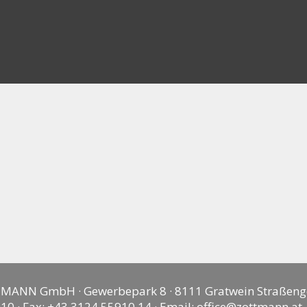
MANN GmbH · Gewerbepark 8 · 8111 Gratwein Straßeng
10 · Fax: +43 3124 55910 14 · Email:
office@zottmann.at