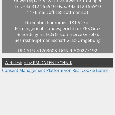
Gewerbepark 8 · 8111 Gratwein Straßengel
Tel: +43 3124 55910 · Fax: +43 3124 55910
14 · Email:
office@zottmann.at
Firmenbuchnummer: 181.527b ·
Firmengericht: Landesgericht für ZRS Graz
Behörde gem. ECG (E-Commerce Gesetz):
Bezirkshauptmannschaft Graz-Umgebung
UID ATU 51263608 DGN R: 500277192
Webdesign by PM DATENTECHNIK
Consent Management Platform von Real Cookie Banner