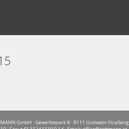
15
MANN GmbH · Gewerbepark 8 · 8111 Gratwein Straßeng
10 · Fax: +43 3124 55910 14 · Email:
office@zottmann.at