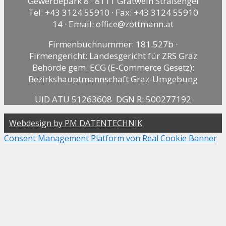
Gewerbepark 8 · 8111 Gratwein Straßengel
Tel: +43 3124 55910 · Fax: +43 3124 55910
14 · Email:
office@zottmann.at
Firmenbuchnummer: 181.527b ·
Firmengericht: Landesgericht für ZRS Graz
Behörde gem. ECG (E-Commerce Gesetz):
Bezirkshauptmannschaft Graz-Umgebung
UID ATU 51263608 DGN R: 500277192
Webdesign by PM DATENTECHNIK
Consent Management Platform von Real Cookie Banner