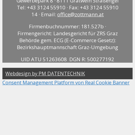
Gewerbepark 8 · 8111 Gratwein Straßengel
Tel: +43 3124 55910 · Fax: +43 3124 55910
14 · Email:
office@zottmann.at
Firmenbuchnummer: 181.527b ·
Firmengericht: Landesgericht für ZRS Graz
Behörde gem. ECG (E-Commerce Gesetz):
Bezirkshauptmannschaft Graz-Umgebung
UID ATU 51263608 DGN R: 500277192
Webdesign by PM DATENTECHNIK
Consent Management Platform von Real Cookie Banner