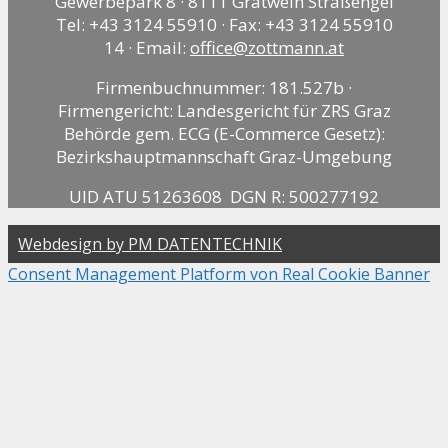
Gewerbepark 8 · 8111 Gratwein Straßengel
Tel: +43 3124 55910 · Fax: +43 3124 55910
14 · Email:
office@zottmann.at
Firmenbuchnummer: 181.527b ·
Firmengericht: Landesgericht für ZRS Graz
Behörde gem. ECG (E-Commerce Gesetz):
Bezirkshauptmannschaft Graz-Umgebung
UID ATU 51263608 DGN R: 500277192
Webdesign by PM DATENTECHNIK
Consent Management Platform von Real Cookie Banner