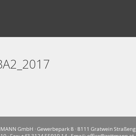
_BA2_2017
MANN GmbH · Gewerbepark 8 · 8111 Gratwein Straßeng
10 · Fax: +43 3124 55910 14 · Email:
office@zottmann.at