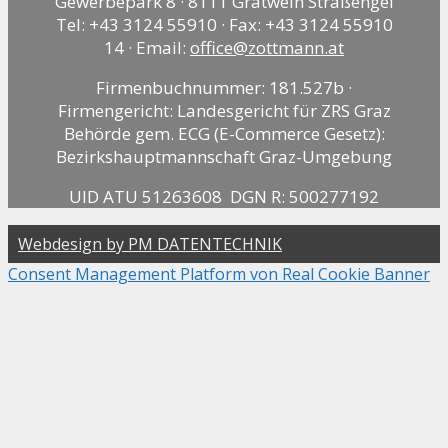
Gewerbepark 8 · 8111 Gratwein Straßengel
Tel: +43 3124 55910 · Fax: +43 3124 55910
14 · Email:
office@zottmann.at
Firmenbuchnummer: 181.527b ·
Firmengericht: Landesgericht für ZRS Graz
Behörde gem. ECG (E-Commerce Gesetz):
Bezirkshauptmannschaft Graz-Umgebung
UID ATU 51263608 DGN R: 500277192
Webdesign by PM DATENTECHNIK
Consent Management Platform von Real Cookie Banner