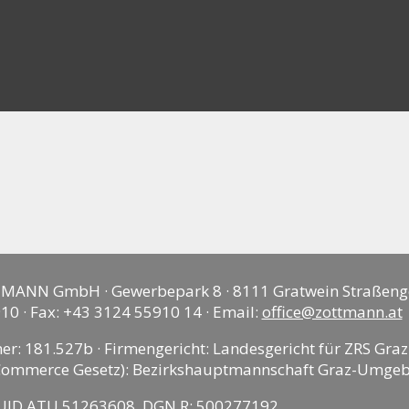
MANN GmbH · Gewerbepark 8 · 8111 Gratwein Straßeng
10 · Fax: +43 3124 55910 14 · Email:
office@zottmann.at
 181.527b · Firmengericht: Landesgericht für ZRS Graz
Commerce Gesetz): Bezirkshauptmannschaft Graz-Umge
UID ATU 51263608 DGN R: 500277192