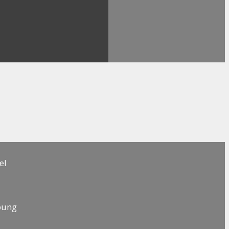
el
bung